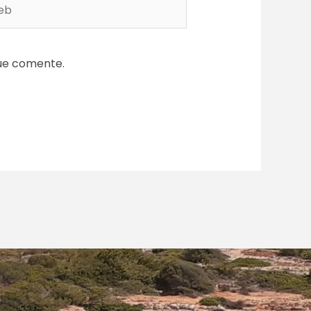
b
que comente.