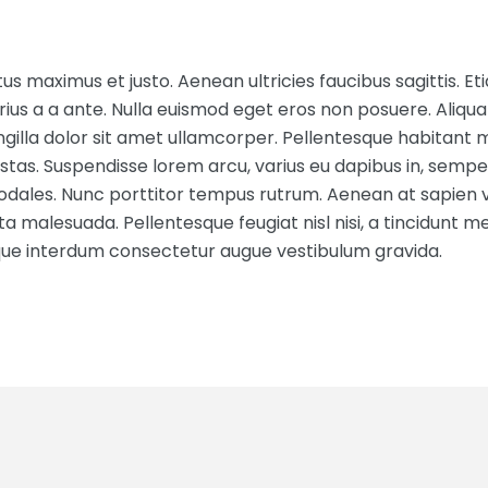
s maximus et justo. Aenean ultricies faucibus sagittis. Eti
ius a a ante. Nulla euismod eget eros non posuere. Aliqua
ngilla dolor sit amet ullamcorper. Pellentesque habitant m
as. Suspendisse lorem arcu, varius eu dapibus in, semper 
odales. Nunc porttitor tempus rutrum. Aenean at sapien 
ta malesuada. Pellentesque feugiat nisl nisi, a tincidunt me
esque interdum consectetur augue vestibulum gravida.