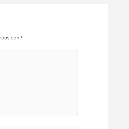
cados con
*