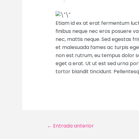
Etiam id ex at erat fermentum luctu
finibus neque nec eros posuere var
nec, mattis neque. Sed egestas fri
et malesuada fames ac turpis egest
non est rutrum, eu tempus dolor s
eget a erat. Ut ut est sed urna por
tortor blandit tincidunt. Pellent
Navegación
←
Entrada anterior
de