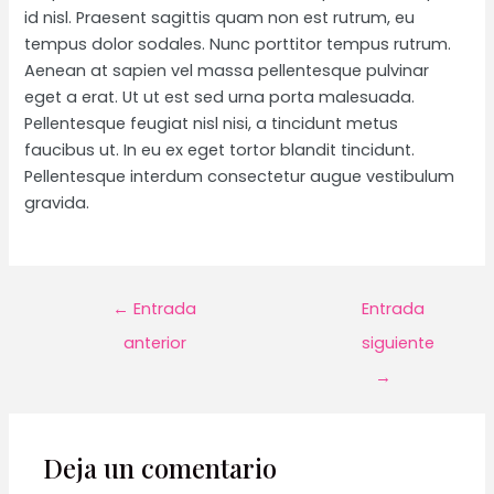
id nisl. Praesent sagittis quam non est rutrum, eu
tempus dolor sodales. Nunc porttitor tempus rutrum.
Aenean at sapien vel massa pellentesque pulvinar
eget a erat. Ut ut est sed urna porta malesuada.
Pellentesque feugiat nisl nisi, a tincidunt metus
faucibus ut. In eu ex eget tortor blandit tincidunt.
Pellentesque interdum consectetur augue vestibulum
gravida.
Navegación
←
Entrada
Entrada
de
anterior
siguiente
entradas
→
Deja un comentario